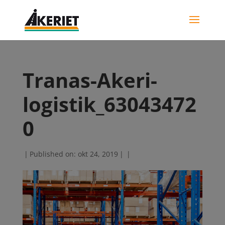
Tranas-Akeri-
logistik_63043472
0
|
Published on: okt 24, 2019
|
|