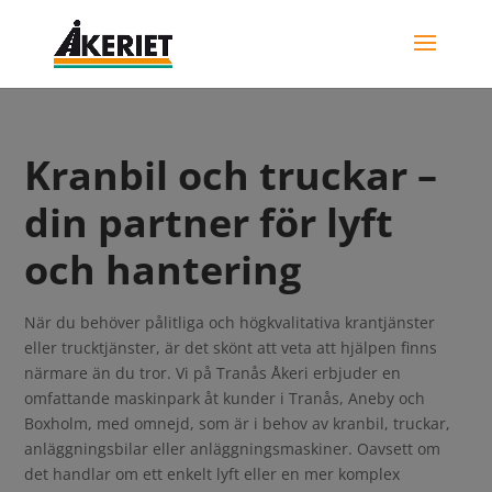
Kranbil och truckar –
din partner för lyft
och hantering
När du behöver pålitliga och högkvalitativa krantjänster
eller trucktjänster, är det skönt att veta att hjälpen finns
närmare än du tror. Vi på Tranås Åkeri erbjuder en
omfattande maskinpark åt kunder i Tranås, Aneby och
Boxholm, med omnejd, som är i behov av kranbil, truckar,
anläggningsbilar eller anläggningsmaskiner. Oavsett om
det handlar om ett enkelt lyft eller en mer komplex