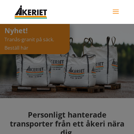
Nyhet!
Tranås-granit på säck.
Beställ här
Personligt hanterade
transporter från ett åkeri nära
dig.