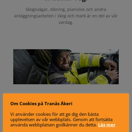
Skogsvägar, dikning, plansilos och andra
anläggningsarbeten i skog och mark är en del av vår
vardag.
Ansikten du känner igen.
Om Cookies på Tranås Åkeri
Och kan prata med.
Vi använder cookies för att ge dig den bästa
Fördelen med ett litet, regionalt åkeri är att du möter
upplevelsen av vår webbplats. Genom att fortsätta
använda webbplatsen godkänner du detta.
Läs mer
samma chaufförer vecka efter vecka. Har du en gång