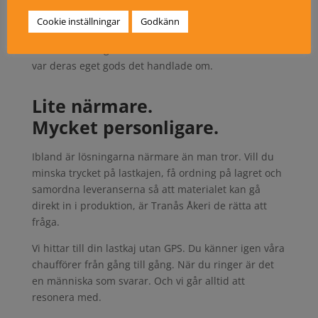
talat om var pallen ska stå vet de det.
Ansvarskänslan blir lite större. Rutter och rutiner lär
Cookie inställningar
Godkänn
de sig snabbt. Uppstår det problem längs vägen
meddelar de sig och löser situationen. Som om det
var deras eget gods det handlade om.
Lite närmare.
Mycket personligare.
Ibland är lösningarna närmare än man tror. Vill du
minska trycket på lastkajen, få ordning på lagret och
samordna leveranserna så att materialet kan gå
direkt in i produktion, är Tranås Åkeri de rätta att
fråga.
Vi hittar till din lastkaj utan GPS. Du känner igen våra
chaufförer från gång till gång. När du ringer är det
en människa som svarar. Och vi går alltid att
resonera med.